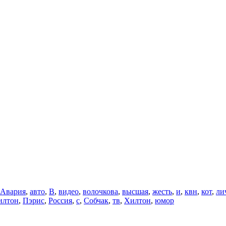
Авария
,
авто
,
В
,
видео
,
волочкова
,
высшая
,
жесть
,
и
,
квн
,
кот
,
ли
илтон
,
Пэрис
,
Россия
,
с
,
Собчак
,
тв
,
Хилтон
,
юмор