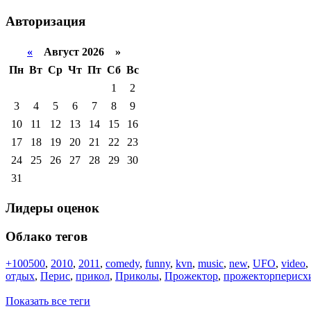
Авторизация
«
Август 2026 »
Пн
Вт
Ср
Чт
Пт
Сб
Вс
1
2
3
4
5
6
7
8
9
10
11
12
13
14
15
16
17
18
19
20
21
22
23
24
25
26
27
28
29
30
31
Лидеры оценок
Облако тегов
+100500
,
2010
,
2011
,
comedy
,
funny
,
kvn
,
music
,
new
,
UFO
,
video
,
отдых
,
Перис
,
прикол
,
Приколы
,
Прожектор
,
прожекторперисх
Показать все теги