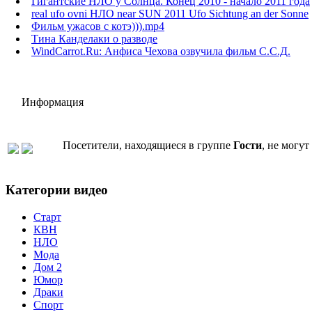
Гигантские НЛО у Солнца. Конец 2010 - начало 2011 года
real ufo ovni НЛО near SUN 2011 Ufo Sichtung an der Sonne
Фильм ужасов с котэ))).mp4
Тина Канделаки о разводе
WindCarrot.Ru: Анфиса Чехова озвучила фильм С.С.Д.
Информация
Посетители, находящиеся в группе
Гости
, не могу
Категории видео
Старт
КВН
НЛО
Мода
Дом 2
Юмор
Драки
Спорт