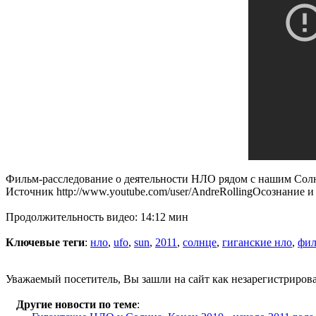
Фильм-расследование о деятельности НЛО рядом с нашим Солнце
Источник http://www.youtube.com/user/AndreRollingОсознание и 
Продолжительность видео: 14:12 мин
Ключевые теги
:
нло
,
ufo
,
sun
,
2011
,
солнце
,
гиганские нло
,
фи
Уважаемый посетитель, Вы зашли на сайт как незарегистриров
Другие новости по теме
: