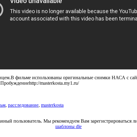
м.В фильме использованы оригинальные снимки НАСА с сайта мис
Пробуждениеhttp://masterkosta.my1.ru/
льм
,
расследование
,
masterkosta
анный пользователь. Мы рекомендуем Вам зарегистрироваться ли
шаблоны dle