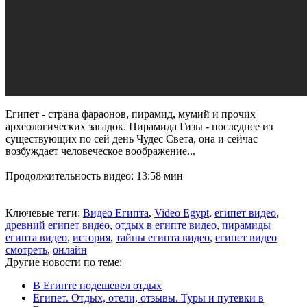
Египет - страна фараонов, пирамид, мумий и прочих
археологических загадок. Пирамида Гизы - последнее из
существующих по сей день Чудес Света, она и сейчас
возбуждает человеческое воображение...
Продолжительность видео: 13:58 мин
Ключевые теги:
Видео Египта
,
Video Egypt
,
египет видео
,
древний египет видео
,
отдых в египте видео
,
пирамиды
египта видео
,
история
,
тайны египта видео
,
египет видео
смотреть
,
онлайн
Другие новости по теме:
В Египте подешевел отдых
Египет. Отдых, отели, отзывы. Туры и путевки в