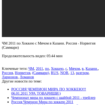
ЧМ 2011 по Хоккею с Мячом в Казани. Россия - Норвегия
(Саммари)
Продолжительность видео: 05:44 мин
Ключевые теги:
ЧМ
,
2011
,
по
,
Хоккею
,
с
,
Мячом
,
в
,
Казани.
,
Россия
,
Норвегия
,
(Саммари)
,
RUS
,
NOR
,
13
,
разгром
,
Ларионов
,
Ломанов
Другие новости по теме:
РОССИЯ ЧЕМПИОН МИРА ПО ХОККЕЮ!!!
06.01.2011 УРА ТОВАРИЩИ:)
Чемпионат мира по хоккею с шайбой 2011 - трейлер
Россия Чемпион Мира по хоккею 2011