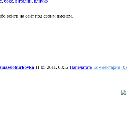
c
,
бокс
,
виталий
,
кличко
бо войти на сайт под своим именем.
ainaseloburkovka
11-05-2011, 08:12
Напечатать
Комментарии (0)