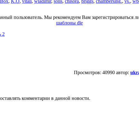
Box
,
K.O
,
vitali
,
wladimir
,
solis
,
chisora
,
briggs
,
chambersing.
,
vs.
,
wb
анный пользователь. Мы рекомендуем Вам зарегистрироваться ли
шаблоны dle
ь 2
Просмотров: 40990 автор:
ukr
т оставлять комментарии в данной новости.