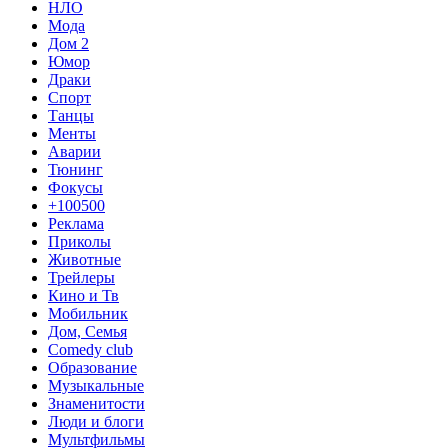
НЛО
Мода
Дом 2
Юмор
Драки
Спорт
Танцы
Менты
Аварии
Тюнинг
Фокусы
+100500
Реклама
Приколы
Животные
Трейлеры
Кино и Тв
Мобильник
Дом, Семья
Comedy club
Образование
Музыкальные
Знаменитости
Люди и блоги
Мультфильмы