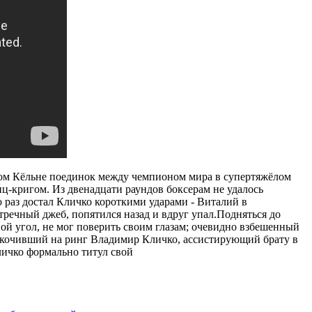
мецком Кёльне поединок между чемпионом мира в супертяжёлом
ц-кригом. Из двенадцати раундов боксерам не удалось
 раз достал Кличко короткими ударами - Виталий в
речный джеб, попятился назад и вдруг упал.Подняться до
вой угол, не мог поверить своим глазам; очевидно взбешенный
выскочивший на ринг Владимир Кличко, ассистирующий брату в
Кличко формально титул свой