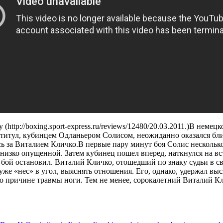
(http://boxing.sport-express.ru/reviews/12480/20.03.2011.)В не
титул, кубинцем Одланьером Солисом, неожиданно оказался бли
сь за Виталием Кличко.В первые пару минут боя Солис несколько
изко опущенной. Затем кубинец пошел вперед, наткнулся на вст
и бой остановил. Виталий Кличко, отошедший по знаку судьи в с
 уже «нес» в угол, выяснять отношения. Его, однако, удержал 
а по причине травмы ноги. Тем не менее, сорокалетний Виталий 