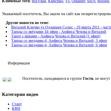
Ключевые теги
:
boxVitali
,
Klitschko
,
Vs
,
Odlanier
,
Sol?s
,
Boxing
,
Уважаемый посетитель, Вы зашли на сайт как незарегистриров
Другие новости по теме
:
Виталий Кличко vs Одланьер Солис - 19 марта 2011 - част
Танцы со звёздами 1й эфир - Анфиса Чехова и Виталий
Танці з зірками - Анфиса Чехова и Виталий [1 эфир]
Танцы со звездами-4, Анфиса Чехова и Виталий, 3 эфир
Танцы со звездами-4, Анфиса Чехова и Виталий, 6 эфир
Информация
Посетители, находящиеся в группе
Гости
, не могу
Категории видео
Старт
КВН