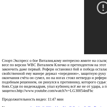
Спорт-Экспресс о бое Виталия,кому интересно жмите на ссылку 
весе по версии WBC Виталием Кличко и претендентом на этот 
закончить даже первый. Рефери остановил бой и победа остала
свойственной ему манере держал «переднюю», защитную руку н
окончания счёта он сумел, но на ногах стоял нетвердо и рефер
подобным решением, он ринулся к противнику, которого судья
боях.Судя по видеокадрам, упал кубинец всё же не от удара, 
защитил.http://www.youtube.com/watch?v=LG30054mFhc
Продолжительность видео: 11:47 мин