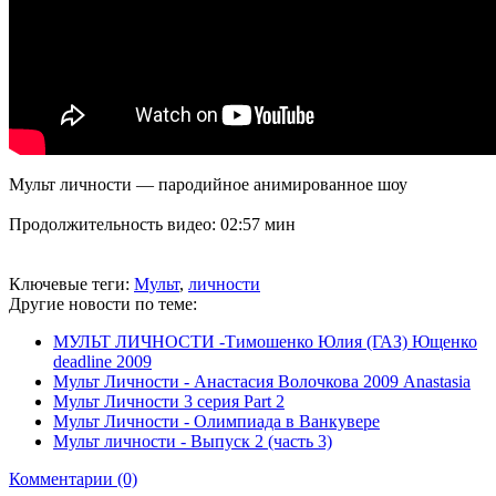
Мульт личности — пародийное анимированное шоу
Продолжительность видео: 02:57 мин
Ключевые теги:
Мульт
,
личности
Другие новости по теме:
МУЛЬТ ЛИЧНОСТИ -Тимошенко Юлия (ГАЗ) Ющенко
deadline 2009
Мульт Личности - Анастасия Волочкова 2009 Anastasia
Мульт Личности 3 серия Part 2
Мульт Личности - Олимпиада в Ванкувере
Мульт личности - Выпуск 2 (часть 3)
Комментарии (0)