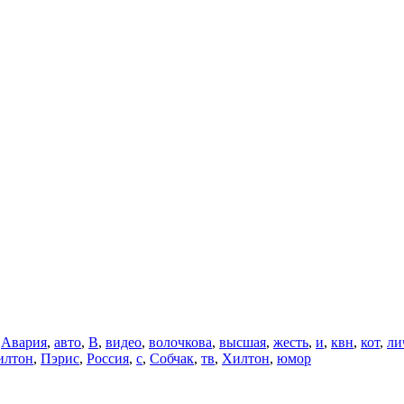
,
Авария
,
авто
,
В
,
видео
,
волочкова
,
высшая
,
жесть
,
и
,
квн
,
кот
,
ли
илтон
,
Пэрис
,
Россия
,
с
,
Собчак
,
тв
,
Хилтон
,
юмор