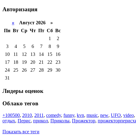
Авторизация
«
Август 2026 »
Пн
Вт
Ср
Чт
Пт
Сб
Вс
1
2
3
4
5
6
7
8
9
10
11
12
13
14
15
16
17
18
19
20
21
22
23
24
25
26
27
28
29
30
31
Лидеры оценок
Облако тегов
+100500
,
2010
,
2011
,
comedy
,
funny
,
kvn
,
music
,
new
,
UFO
,
video
отдых
,
Перис
,
прикол
,
Приколы
,
Прожектор
,
прожекторперисх
Показать все теги