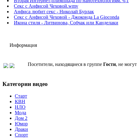
Вторая Интернет-олимпиада по нанотехнологиям. ч-1
Секс с Анфисой Чеховой.wmv
Анфиса любит секс - Николай Бурлак
Секс с Анфисой Чеховой - Джоконда La Gioconda
Икона стиля - Литвинова, Собчак или Канделаки
Информация
Посетители, находящиеся в группе
Гости
, не могу
Категории видео
Старт
КВН
НЛО
Мода
Дом 2
Юмор
Драки
Спорт