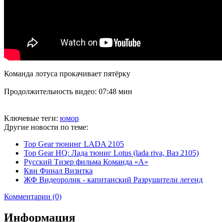
Команда лотуса прокачивает пятёрку
Продолжительность видео: 07:48 мин
Ключевые теги:
юмор
Другие новости по теме:
Top Gear тюнинг LADA 2105
Top Gear HQ: Лада тюниг Lotus (lada riva, Ваз 2105)
Русский Тизер фильма Команда «А»
Квн Финал Визитка
ЖФ Видеоролик - капитанский Разрушители легенд
Комментарии (0)
Информация