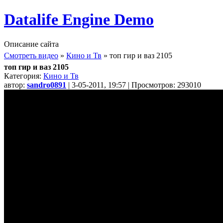
Datalife Engine Demo
Описание сайта
Смотреть видео
»
Кино и Тв
» топ гир и ваз 2105
топ гир и ваз 2105
Категория:
Кино и Тв
автор:
sandro0891
| 3-05-2011, 19:57 | Просмотров: 293010