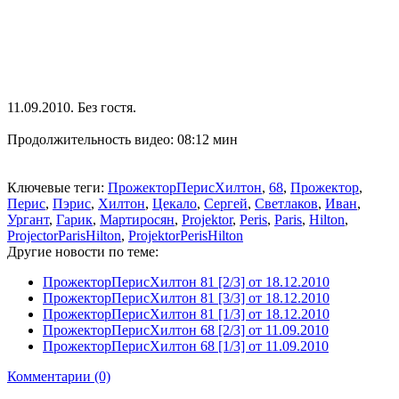
11.09.2010. Без гостя.
Продолжительность видео: 08:12 мин
Ключевые теги:
ПрожекторПерисХилтон
,
68
,
Прожектор
,
Перис
,
Пэрис
,
Хилтон
,
Цекало
,
Сергей
,
Светлаков
,
Иван
,
Ургант
,
Гарик
,
Мартиросян
,
Projektor
,
Peris
,
Paris
,
Hilton
,
ProjectorParisHilton
,
ProjektorPerisHilton
Другие новости по теме:
ПрожекторПерисХилтон 81 [2/3] от 18.12.2010
ПрожекторПерисХилтон 81 [3/3] от 18.12.2010
ПрожекторПерисХилтон 81 [1/3] от 18.12.2010
ПрожекторПерисХилтон 68 [2/3] от 11.09.2010
ПрожекторПерисХилтон 68 [1/3] от 11.09.2010
Комментарии (0)