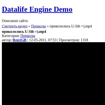
Datalife Engine Demo
Описание сайта
Смотреть видео
»
Приколы
» прикололись U-Sib =).mp4
прикололись U-Sib =).mp4
Категория:
Приколы
автор:
Ren1GB
| 12-05-2011, 07:53 | Просмотров: 1318