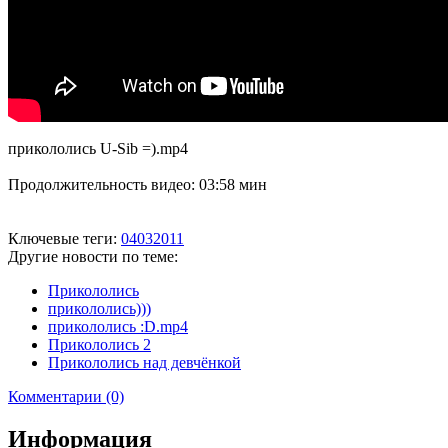
прикололись U-Sib =).mp4
Продолжительность видео: 03:58 мин
Ключевые теги:
04032011
Другие новости по теме:
Прикололись
прикололись)))
прикололись :D.mp4
Прикололись 2
Прикололись над девчёнкой
Комментарии (0)
Информация