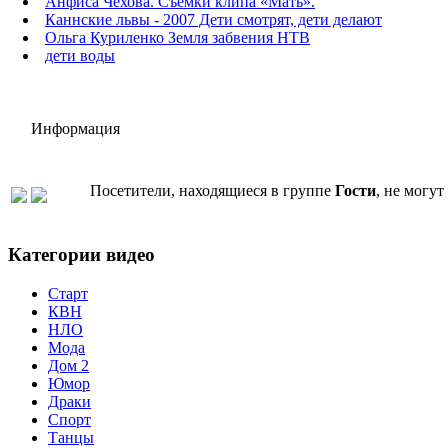
Анфиса Чехова. Съемки клипа «Мать».
Каннские львы - 2007 Дети смотрят, дети делают
Ольга Куриленко Земля забвения НТВ
дети воды
Информация
Посетители, находящиеся в группе
Гости
, не могу
Категории видео
Старт
КВН
НЛО
Мода
Дом 2
Юмор
Драки
Спорт
Танцы