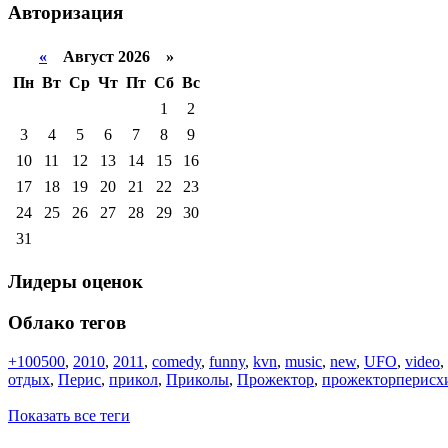
Авторизация
«
Август 2026 »
Пн
Вт
Ср
Чт
Пт
Сб
Вс
1
2
3
4
5
6
7
8
9
10
11
12
13
14
15
16
17
18
19
20
21
22
23
24
25
26
27
28
29
30
31
Лидеры оценок
Облако тегов
+100500
,
2010
,
2011
,
comedy
,
funny
,
kvn
,
music
,
new
,
UFO
,
video
,
отдых
,
Перис
,
прикол
,
Приколы
,
Прожектор
,
прожекторперисх
Показать все теги