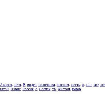
Авария
,
авто
,
В
,
видео
,
волочкова
,
высшая
,
жесть
,
и
,
квн
,
кот
,
ли
илтон
,
Пэрис
,
Россия
,
с
,
Собчак
,
тв
,
Хилтон
,
юмор