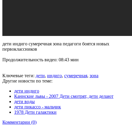
дети индиго сумеречная зона педагоги боятся новых
первоклассников
Продолжительность видео: 08:43 мин
Ключевые теги:
дети
,
индиго
,
сумеречная
,
зона
Другие новости по теме:
дети индиго
Каннские львы - 2007 Дети смотрят, дети делают
дети воды
дети пикассо - мальчик
1978 Дети галактики
Комментарии (0)