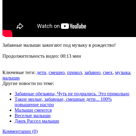
Забавные малыши зажигают под музыку в рождество!
Продолжительность видео: 00:13 мин
Ключевые теги:
дети
,
смешно
,
прикол
,
забавно
,
смех
,
музыка
,
малыши
Другие новости по теме:
Забавные обезьяны, Чуть не подрались. Это прикольно
Такие милые, забавные, смешные дети... 100%
повышение настро
Малыши смеются
Веселые малыши
Джек Рассел малыши
Комментарии (0)