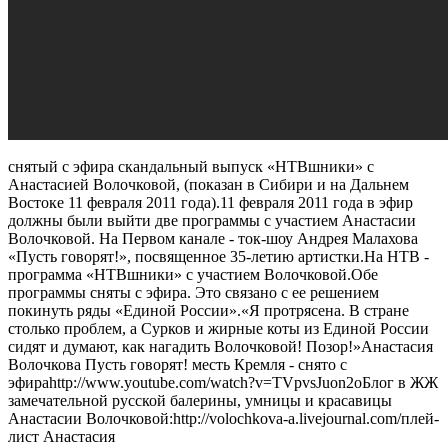
снятый с эфира скандальный выпуск «НТВшники» с
Анастасией Волочковой, (показан в Сибири и на Дальнем
Востоке 11 февраля 2011 года).11 февраля 2011 года в эфир
должны были выйти две программы с участием Анастасии
Волочковой. На Первом канале - ток-шоу Андрея Малахова
«Пусть говорят!», посвященное 35-летию артистки.На НТВ -
программа «НТВшники» с участием Волочковой.Обе
программы сняты с эфира. Это связано с ее решением
покинуть ряды «Единой России».«Я протрясена. В стране
столько проблем, а Сурков и жирные коты из Единой России
сидят и думают, как нагадить Волочковой! Позор!»Анастасия
Волочкова Пусть говорят! месть Кремля - снято с
эфираhttp://www.youtube.com/watch?v=TVpvsJuon2oБлог в ЖЖ
замечательной русской балерины, умницы и красавицы
Анастасии Волочковой:http://volochkova-a.livejournal.com/плей-
лист Анастасия