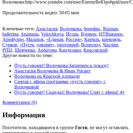
Волочкова:http://www.youtube.com/user/EnemyBelOps#grid/use
Продолжительность видео: 50:05 мин
Ключевые теги:
Анастасия
,
Волочкова
,
бенефис
,
Russian
,
ballerina
,
Anastasia
,
Volochkova
,
Игорь
,
Вдовин
,
НТВшники
,
Арифулин
,
Малахов
,
«Единая
,
Россия»
,
Кремль
,
кремлядь
,
Сурков
,
«Пусть
,
говорят»
,
протоирей
,
Всеволод
,
Чаплин
,
РПЦ
,
Шевченко
,
Арбатова
,
Канделаки
,
Красовский
Другие новости по теме:
Пусть говорят! Волочкова:Запрещен к показу!
Анастасия Волочкова & Иван Ургант
Волочкова на Красной площади
Снятая с эфира программа «пусть говорят» с
Волочковой
Пусть говорят! Скандал! Волочкова! Снят с эфира! 4ч
Комментарии (0)
Информация
Посетители, находящиеся в группе
Гости
, не могут оставлять
комментарии в данной новости.