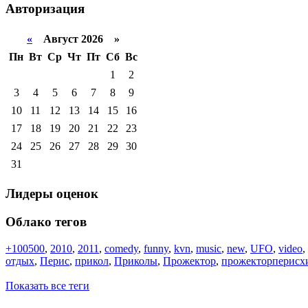
Авторизация
«
Август 2026 »
Пн
Вт
Ср
Чт
Пт
Сб
Вс
1
2
3
4
5
6
7
8
9
10
11
12
13
14
15
16
17
18
19
20
21
22
23
24
25
26
27
28
29
30
31
Лидеры оценок
Облако тегов
+100500
,
2010
,
2011
,
comedy
,
funny
,
kvn
,
music
,
new
,
UFO
,
video
,
отдых
,
Перис
,
прикол
,
Приколы
,
Прожектор
,
прожекторперисх
Показать все теги