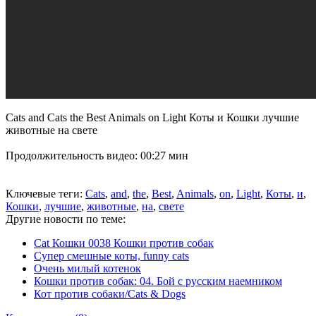
Cats and Cats the Best Animals on Light Коты и Кошки лучшие
животные на свете
Продолжительность видео: 00:27 мин
Ключевые теги:
Cats
,
and
,
the
,
Best
,
Animals
,
on
,
Light
,
Коты
,
и
,
Кошки
,
лучшие
,
животные
,
на
,
свете
Другие новости по теме:
Cat Кошки 0038 Кошки против собак
Супер смешные коты, funny cats
Очень милый котенок
Кошки против собак: 04. Бой с русским наемником
Кот против собаки/Cats & Dogs